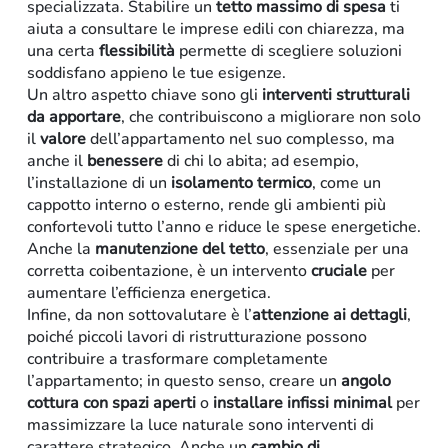
specializzata. Stabilire un
tetto massimo di spesa
ti
aiuta a consultare le imprese edili con chiarezza, ma
una certa
flessibilità
permette di scegliere soluzioni
soddisfano appieno le tue esigenze.
Un altro aspetto chiave sono gli
interventi strutturali
da apportare
, che contribuiscono a migliorare non solo
il
valore
dell’appartamento nel suo complesso, ma
anche il
benessere
di chi lo abita; ad esempio,
l’installazione di un
isolamento termico
, come un
cappotto interno o esterno, rende gli ambienti più
confortevoli tutto l’anno e riduce le spese energetiche.
Anche la
manutenzione del tetto
, essenziale per una
corretta coibentazione, è un intervento
cruciale
per
aumentare l’efficienza energetica.
Infine, da non sottovalutare è l’
attenzione ai dettagli
,
poiché piccoli lavori di ristrutturazione possono
contribuire a trasformare completamente
l’appartamento; in questo senso, creare un
angolo
Arredo-contract
cottura con spazi aperti
o
installare infissi minimal
per
massimizzare la luce naturale sono interventi di
carattere strategico. Anche un
cambio di