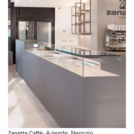
Aziende
,
Negozio
Zanatta Caffè
-