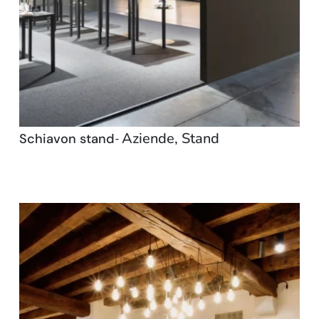
Aziende
,
Stand
Schiavon stand
-