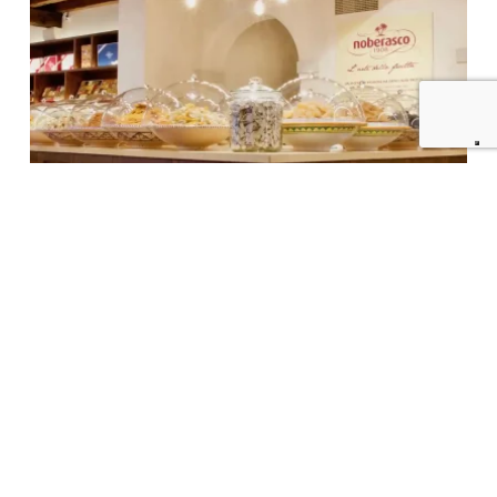
Aziende
,
Negozio
Noberasco
-