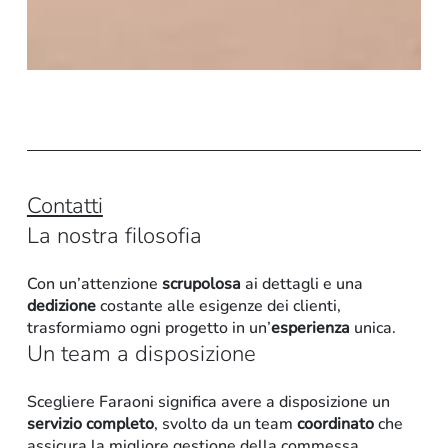
Contatti
L
a
n
o
s
t
r
a
f
i
l
o
s
o
f
i
a
Con un’attenzione
scrupolosa
ai dettagli e una
dedizione
costante alle esigenze dei clienti,
trasformiamo ogni progetto in un’
esperienza
unica.
U
n
t
e
a
m
a
d
i
s
p
o
s
i
z
i
o
n
e
Scegliere Faraoni significa avere a disposizione un
servizio completo
, svolto da un team
coordinato
che
assicura la migliore gestione della commessa.