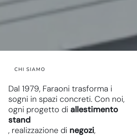
CHI SIAMO
D
a
l
1
9
7
9
,
F
a
r
a
o
n
i
t
r
a
s
f
o
r
m
a
i
s
o
g
n
i
i
n
s
p
a
z
i
c
o
n
c
r
e
t
i
.
C
o
n
n
o
i
,
o
g
n
i
p
r
o
g
e
t
t
o
d
i
a
l
l
e
s
t
i
m
e
n
t
o
s
t
a
n
d
,
r
e
a
l
i
z
z
a
z
i
o
n
e
d
i
n
e
g
o
z
i
,