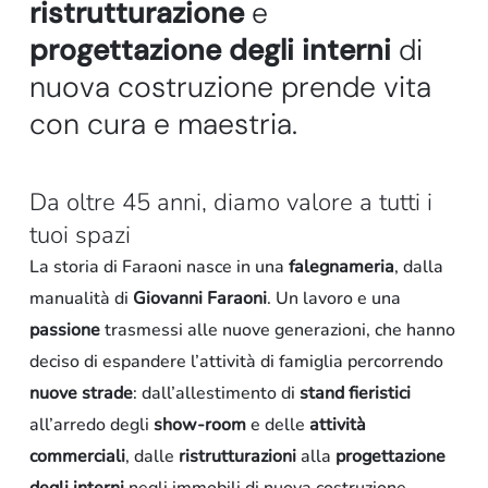
r
i
s
t
r
u
t
t
u
r
a
z
i
o
n
e
e
p
r
o
g
e
t
t
a
z
i
o
n
e
d
e
g
l
i
i
n
t
e
r
n
i
d
i
n
u
o
v
a
c
o
s
t
r
u
z
i
o
n
e
p
r
e
n
d
e
v
i
t
a
c
o
n
c
u
r
a
e
m
a
e
s
t
r
i
a
.
D
a
o
l
t
r
e
4
5
a
n
n
i
,
d
i
a
m
o
v
a
l
o
r
e
a
t
u
t
t
i
i
t
u
o
i
s
p
a
z
i
La
storia
di
Faraoni
nasce
in
una
falegnameria
,
dalla
manualità
di
Giovanni
Faraoni
.
Un
lavoro
e
una
passione
trasmessi
alle
nuove
generazioni,
che
hanno
deciso
di
espandere
l’attività
di
famiglia
percorrendo
nuove
strade
:
dall’allestimento
di
stand
fieristici
all’arredo
degli
show-room
e
delle
attività
commerciali
,
dalle
ristrutturazioni
alla
progettazione