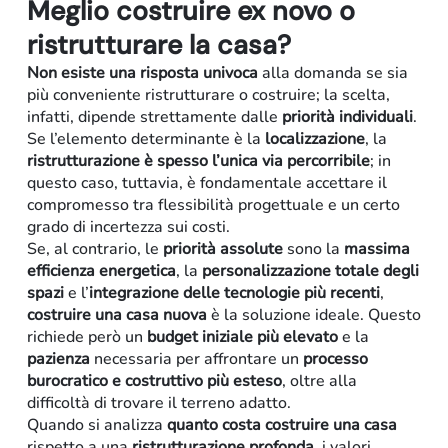
Meglio costruire ex novo o
ristrutturare la casa?
Non esiste una risposta univoca
alla domanda se sia
più conveniente ristrutturare o costruire; la scelta,
infatti, dipende strettamente dalle
priorità individuali
.
Se l’elemento determinante è la
localizzazione
, la
ristrutturazione
è spesso l’unica via percorribile
; in
questo caso, tuttavia, è fondamentale accettare il
compromesso tra flessibilità progettuale e un certo
grado di incertezza sui costi.
Se, al contrario, le
priorità assolute
sono la
massima
efficienza energetica
, la
personalizzazione totale degli
spazi
e
l’
integrazione delle tecnologie più recenti
,
costruire una casa nuova
è la soluzione ideale. Questo
richiede però un
budget iniziale più elevato
e la
pazienza
necessaria per affrontare un
processo
burocratico e costruttivo più esteso
, oltre alla
difficoltà di trovare il terreno adatto.
Quando si analizza
quanto costa costruire una casa
rispetto a una
ristrutturazione profonda
, i valori