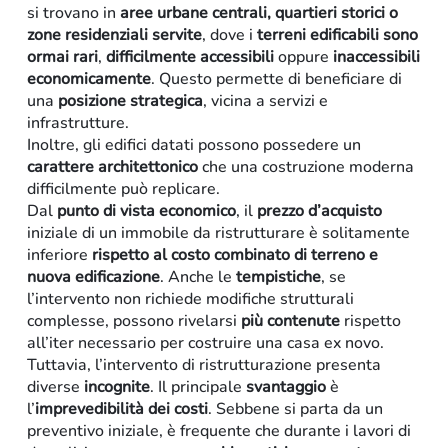
si trovano in
aree urbane centrali, quartieri storici o
zone residenziali servite
, dove i
terreni edificabili sono
ormai rari
,
difficilmente accessibili
oppure
inaccessibili
economicamente
. Questo permette di beneficiare di
una
posizione strategica
, vicina a servizi e
infrastrutture.
Inoltre, gli edifici datati possono possedere un
carattere architettonico
che una costruzione moderna
difficilmente può replicare.
Dal
punto di vista economico
, il
prezzo d’acquisto
iniziale di un immobile da ristrutturare è solitamente
inferiore
rispetto al costo combinato di terreno e
nuova edificazione
. Anche le
tempistiche
, se
l’intervento non richiede modifiche strutturali
Residenziale
complesse, possono rivelarsi
più contenute
rispetto
all’iter necessario per costruire una casa ex novo.
Tuttavia, l’intervento di ristrutturazione presenta
diverse
incognite
. Il principale
svantaggio
è
l’
imprevedibilità dei costi
. Sebbene si parta da un
preventivo iniziale, è frequente che durante i lavori di