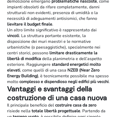
demolizione emergano
problematiche nascoste
, come
impianti obsoleti da rifare completamente, danni
strutturali non evidenti, presenza di umidità o la
necessità di adeguamenti antisismici, che fanno
lievitare il budget finale
.
Un altro limite significativo è rappresentato dai
vincoli
. La struttura portante esistente, la
disposizione dei muri maestri e le normative
urbanistiche (o paesaggistiche), specialmente nei
centri storici, possono
limitare drasticamente la
libertà di modifica
della planimetria e dell’aspetto
esteriore. Raggiungere
standard energetici molto
elevati
, come quelli di una casa
NZEB (Near Zero
Energy Building)
, è tecnicamente possibile ma spesso
molto
complesso e dispendioso negli edifici più vecchi
.
Vantaggi e svantaggi della
costruzione di una casa nuova
Arredo-contract
Il principale beneficio del
costruire casa da zero
risiede nella
totale libertà progettuale
. Partendo da
un
terreno vuoto
, è possibile definire ogni singolo