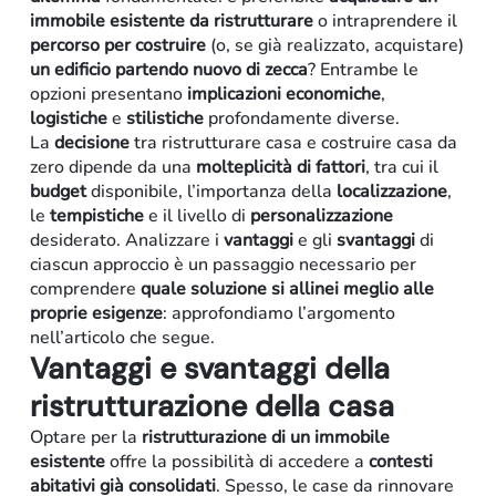
immobile esistente da ristrutturare
o intraprendere il
percorso per costruire
(o, se già realizzato, acquistare)
un edificio partendo nuovo di zecca
? Entrambe le
opzioni presentano
implicazioni economiche
,
logistiche
e
stilistiche
profondamente diverse.
La
decisione
tra ristrutturare casa e costruire casa da
zero dipende da una
molteplicità di fattori
, tra cui il
budget
disponibile, l’importanza della
localizzazione
,
le
tempistiche
e il livello di
personalizzazione
desiderato. Analizzare i
vantaggi
e gli
svantaggi
di
Retail
ciascun approccio è un passaggio necessario per
comprendere
quale soluzione si allinei meglio alle
proprie esigenze
: approfondiamo l’argomento
nell’articolo che segue.
Vantaggi e svantaggi della
ristrutturazione della casa
Optare per la
ristrutturazione
di un immobile
esistente
offre la possibilità di accedere a
contesti
abitativi già consolidati
. Spesso, le case da rinnovare