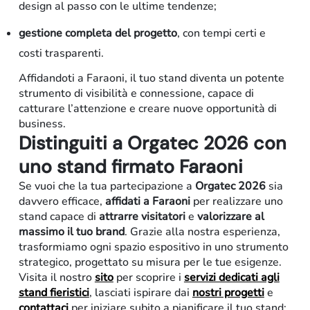
design al passo con le ultime tendenze;
gestione completa del progetto
, con tempi certi e
costi trasparenti.
Affidandoti a Faraoni, il tuo stand diventa un potente
strumento di visibilità e connessione, capace di
catturare l’attenzione e creare nuove opportunità di
business.
Distinguiti a Orgatec 2026 con
uno stand firmato Faraoni
Se vuoi che la tua partecipazione a
Orgatec 2026
sia
davvero efficace,
affidati a Faraoni
per realizzare uno
stand capace di
attrarre visitatori
e
valorizzare al
massimo il tuo brand
. Grazie alla nostra esperienza,
trasformiamo ogni spazio espositivo in uno strumento
strategico, progettato su misura per le tue esigenze.
Arredo-contract
Visita il nostro
sito
per scoprire i
servizi dedicati agli
stand fieristici
, lasciati ispirare dai
nostri progetti
e
contattaci
per iniziare subito a pianificare il tuo stand: