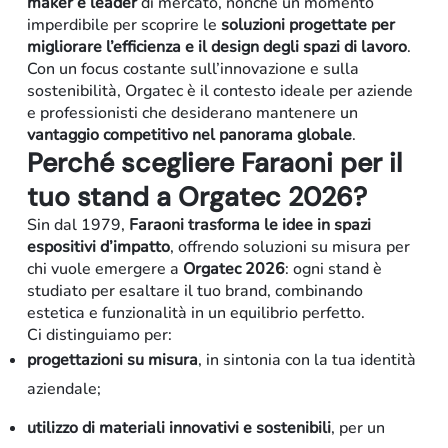
maker
e leader
di mercato, nonché un momento
imperdibile per scoprire le
soluzioni progettate per
migliorare l’efficienza e il design degli spazi di lavoro
.
Con un focus costante sull’innovazione e sulla
sostenibilità, Orgatec è il contesto ideale per aziende
e professionisti che desiderano mantenere un
vantaggio competitivo nel panorama globale
.
Perché scegliere Faraoni per il
tuo stand a Orgatec 2026?
Sin dal 1979,
Faraoni trasforma le idee in spazi
espositivi d’impatto
, offrendo soluzioni su misura per
chi vuole emergere a
Orgatec 2026
: ogni stand è
studiato per esaltare il tuo brand, combinando
estetica e funzionalità in un equilibrio perfetto.
Residenziale
Ci distinguiamo per:
progettazioni su misura
, in sintonia con la tua identità
aziendale;
utilizzo di materiali innovativi e sostenibili
, per un