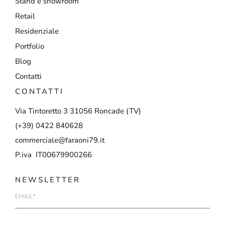
Stand e showroom
Retail
Residenziale
Portfolio
Blog
Contatti
CONTATTI
Via
Tintoretto
3
31056
Roncade
(TV)
(+39)
0422
840628
commerciale@faraoni79.it
P.iva IT00679900266
NEWSLETTER
E-
mail