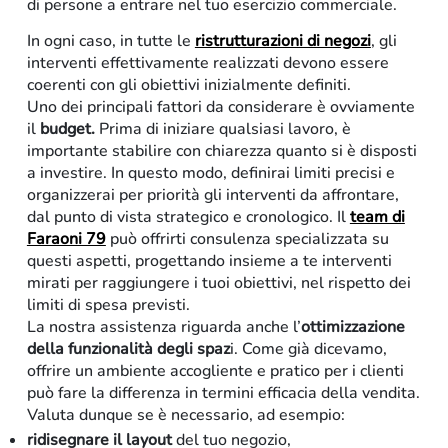
di persone a entrare nel tuo esercizio commerciale.
In ogni caso, in tutte le
ristrutturazioni di negozi
, gli
interventi effettivamente realizzati devono essere
coerenti con gli obiettivi inizialmente definiti.
Uno dei principali fattori da considerare è ovviamente
il
budget.
Prima di iniziare qualsiasi lavoro, è
importante stabilire con chiarezza quanto si è disposti
a investire. In questo modo, definirai limiti precisi e
organizzerai per priorità gli interventi da affrontare,
dal punto di vista strategico e cronologico. Il
team di
Faraoni 79
può offrirti consulenza specializzata su
questi aspetti, progettando insieme a te interventi
mirati per raggiungere i tuoi obiettivi, nel rispetto dei
limiti di spesa previsti.
La nostra assistenza riguarda anche l’
ottimizzazione
della funzionalità degli spaz
i. Come già dicevamo,
offrire un ambiente accogliente e pratico per i clienti
Arredo-contract
può fare la differenza in termini efficacia della vendita.
Valuta dunque se è necessario, ad esempio:
ridisegnare il layout
del tuo negozio,