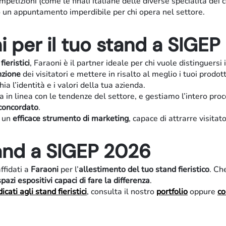
ompetizioni (come le finali italiane delle diverse specialità dei
 un appuntamento imperdibile per chi opera nel settore.
i per il tuo stand a SIGE
ieristici
, Faraoni è il partner ideale per chi vuole distinguers
nzione
dei visitatori e mettere in risalto al meglio i tuoi prodott
 l’identità e i valori della tua azienda.
a in linea con le tendenze del settore, e gestiamo l’intero pro
 concordato
.
n un
efficace strumento di marketing
, capace di attrarre visita
tand a SIGEP 2026
affidati a
Faraoni
per l’
allestimento del tuo stand fieristico
. Ch
Residenziale
spazi espositivi capaci di fare la differenza
.
icati agli stand fieristici
, consulta il nostro
portfolio
oppure
co