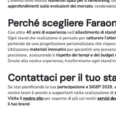
L’evento offre inoltre
numerosi spazi per il networking
, c
approfondimenti sulle evoluzioni del mercato
, rendendolo
Perché scegliere Faraon
Con oltre
40 anni di esperienza
nell’
allestimento di stand f
Ogni stand che realizziamo è pensato per
catturare l’atte
partendo da una progettazione personalizzata che rispecchia
Utilizziamo
materiali innovativi
per garantirti una presenz
precisione, assicurando il
rispetto dei tempi e del budget
Grazie alla nostra esperienza, trasformiamo ogni stand i
Contattaci per il tuo s
Se stai pianificando la tua
partecipazione a SIGEP 2026
, 
Stand e showroom
Retail
nostro team è pronto a supportarti nella realizzazione di
Visita il
nostro sito
per saperne di più sui nostri
servizi ded
il tuo brand
.