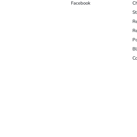
Facebook
C
S
Re
Re
Po
B
Co