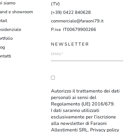
hi siamo
(TV)
tand e showroom
(+39)
0422
840628
tail
commerciale@faraoni79.it
sidenziale
P.iva IT00679900266
rtfolio
NEWSLETTER
log
E-
ntatti
mail
Autorizzo il trattamento dei dati
personali ai sensi del
Regolamento (UE) 2016/679.
I dati saranno utilizzati
esclusivamente per l’iscrizione
alla newsletter di Faraoni
Allestimenti SRL.
Privacy policy