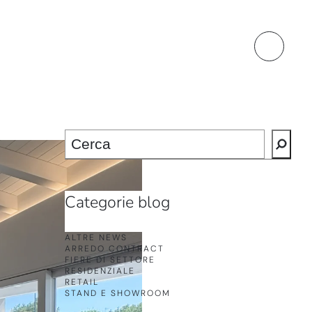
Cerca
Categorie blog
ALTRE NEWS
ARREDO CONTRACT
FIERE DI SETTORE
RESIDENZIALE
RETAIL
STAND E SHOWROOM