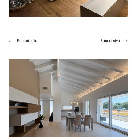
←
→
Precedente
Successivo