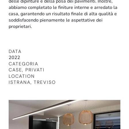
delle dipinture e della posa dei pavimenti. Inoltre,
abbiamo completato le finiture interne e arredato la
casa, garantendo un risultato finale di alta qualità e
soddisfacendo pienamente le aspettative dei
proprietari.
DATA
2022
CATEGORIA
Retail
CASE
,
PRIVATI
LOCATION
ISTRANA, TREVISO