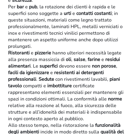
e
sicurezza
.
Per
bar
e
pub
, la rotazione dei clienti è rapida e le
superfici sono soggette a
urti
e
contatti
costanti
; in
queste situazioni, materiali come legno trattato
professionalmente, laminati HPL, metalli verniciati o
inox e rivestimenti tecnici vinilici permettono di
mantenere un aspetto uniforme anche dopo utilizzi
prolungati.
Ristoranti
e
pizzerie
hanno ulteriori necessità legate
alla presenza massiccia di
oli
,
salse
,
farine
e
residui
alimentari
. Le
superfici
devono essere
non
porose
,
facili da igienizzare
e
resistenti ai detergenti
professionali
.
Sedute
con rivestimenti lavabili,
piani
tavolo
compatti e
imbottiture
certificate
rappresentano elementi essenziali per mantenere gli
spazi in condizioni ottimali. La conformità alle
norme
relative alla reazione al fuoco, alla sicurezza delle
strutture e all’idoneità dei materiali è indispensabile
in ogni contesto aperto al pubblico.
Allo stesso tempo, nella ristorazione la
funzionalità
degli ambienti
incide in modo diretto sulla
qualità
del