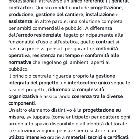
professionali attraverso un
unico
referente
(il
general
contractor
). Questo modello include
progettazione
,
produzione
,
gestione
del cantiere
,
installazione
e
assistenza
: in altre parole, una soluzione completa
per ambiti commerciali e pubblici. A differenza
dell’
arredo residenziale
, legato principalmente alla
funzionalità d’uso e all’estetica, quello
contract
si
basa su processi pensati per garantire
continuità
operativa
,
resistenza
nel tempo
e
conformità alle
normative
che regolano gli ambienti aperti al
pubblico.
Il principio centrale riguarda proprio la
gestione
integrata del progetto
: un
interlocutore
unico
segue le
fasi del progetto,
riducendo la complessità
organizzativa
e assicurando
coerenza tra le diverse
Residenziale
componenti
.
Un altro elemento distintivo è la
progettazione su
misura
, sviluppata (come anticipato) per adattare ogni
arredo allo spazio disponibile e all’identità del locale.
Le soluzioni vengono pensate per resistere a un
utilizzo intensivo
grazie a
materiali tecnici e certificati
,