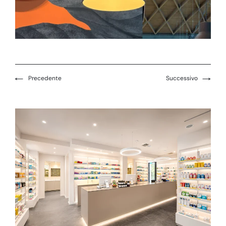
←
→
Precedente
Successivo