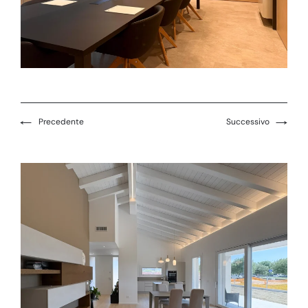
←
→
Precedente
Successivo