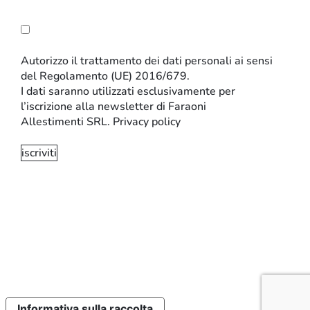
Autorizzo il trattamento dei dati personali ai sensi
del Regolamento (UE) 2016/679.
I dati saranno utilizzati esclusivamente per
l’iscrizione alla newsletter di Faraoni
Allestimenti SRL.
Privacy policy
INFORMATIVA SULLA PRIVACY E SUI COOKIE
IMPOSTAZIONI SUI COOKIE
CODICE ETICO
Sito realizzato da:
Perazza srl
Informativa sulla raccolta