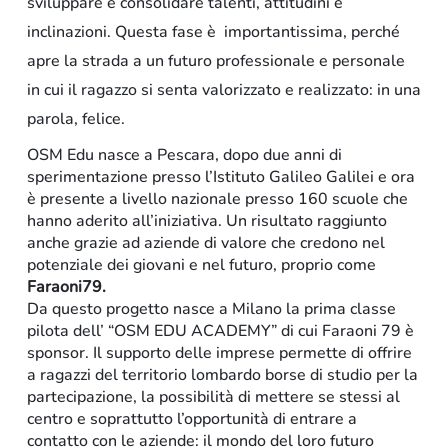
sviluppare e consolidare talenti, attitudini e
inclinazioni. Questa fase è importantissima, perché
apre la strada a un futuro professionale e personale
in cui il ragazzo si senta valorizzato e realizzato: in una
parola, felice.
OSM Edu nasce a Pescara, dopo due anni di
sperimentazione presso l’Istituto Galileo Galilei e ora
è
presente a livello nazionale presso 160 scuole che
hanno aderito
all’iniziativa. Un risultato raggiunto
anche
grazie ad aziende di valore che credono nel
potenziale dei giovani e nel futuro, proprio come
Faraoni79.
Da questo progetto nasce a Milano la prima classe
pilota dell’ “OSM EDU ACADEMY” di cui Faraoni 79 è
sponsor. I
l supporto delle imprese permette di offrire
a ragazzi del territorio lombardo borse di studio per la
Arredo-contract
partecipazione, la possibilità di mettere
se stessi
al
centro
e soprattutto l’opportunità di entrare a
contatto con
le aziende: il mondo del loro futuro